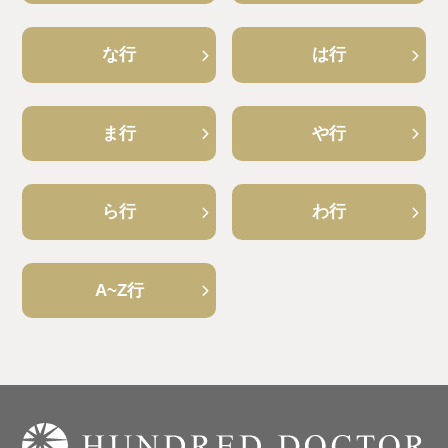
な行
は行
ま行
や行
ら行
わ行
A~Z行