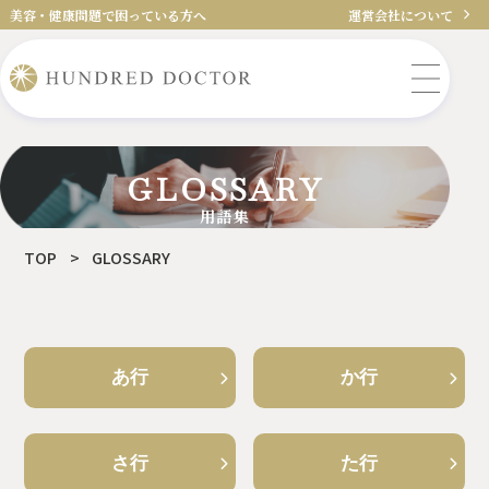
美容・健康問題で困っている方へ
運営会社について
GLOSSARY
用語集
TOP
>
GLOSSARY
あ行
か行
さ行
た行