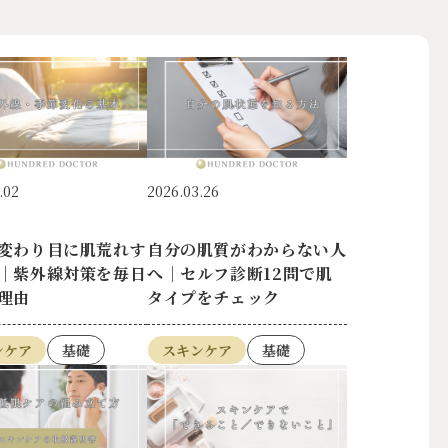
.02
2026.03.26
変わり目に肌荒れす
自分の肌質がわからない人
｜紫外線対策を毎日
へ｜セルフ診断12問で肌
理由
タイプをチェック
ンケア
基礎
スキンケア
基礎