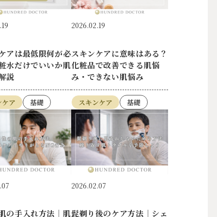
.19
2026.02.19
ケアは最低限何が必
スキンケアに意味はある？
粧水だけでいいか肌
化粧品で改善できる肌悩
解説
み・できない肌悩み
ンケア
基礎
スキンケア
基礎
.07
2026.02.07
肌の手入れ方法｜肌
髭剃り後のケア方法｜シェ