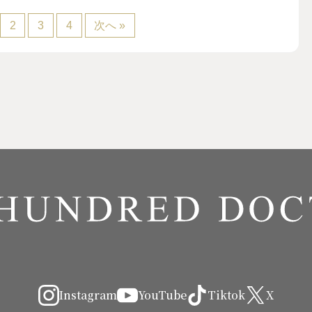
2
3
4
次へ »
Instagram
YouTube
Tiktok
X